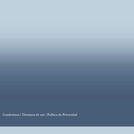
acceder al programa desde cualq
del mundo.
más in
•
Contáctenos
|
Términos de uso
|
Política de Privacidad